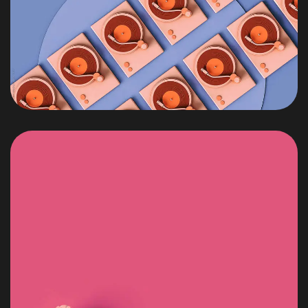
ven y
únete
a la
COMUNIDAD