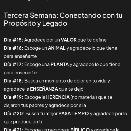
Tercera Semana: Conectando con tu
Propósito y Legado
Día #15:
Agradece por un
VALOR
que te define
Día #16:
Escoge un
ANIMAL
y agradece lo que tiene
para enseñarte
Día #17:
Escoge una
PLANTA
y agradece lo que tiene
para enseñarte
Día #18:
Busca un momento de dolor en tu vida y
agradece la
ENSEÑANZA
que te dejó
Día #19:
Escoge la
HERENCIA
(no material) que te
dejaron tus padres y agradece por ella
Día #20:
Busca tu mejor
PASATIEMPO
y agradece por lo
que produce en ti
Día #21:
Escoge un personaje
BÍBLICO
y agradece la