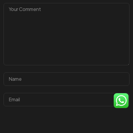
ven y
únete
a la
COMUNIDAD
©2025 Soy Integral SAS, All Rights Reserved.
Desarrollado por Soy Integral SAS
Guarda mi nombre, correo electrónico y web en este
navegador para la próxima vez que comente.