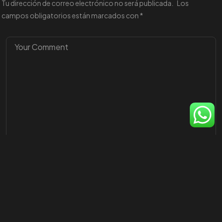
Tu dirección de correo electrónico no será publicada.
Los
COMUNIDAD
campos obligatorios están marcados con
*
©2025 Soy Integral SAS, All Rights Reserved.
Desarrollado por Soy Integral SAS