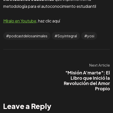
metodología para el autoconocimiento estudiantil
Míralo en Youtube
, haz clic aquí
podcastdelosanimales
Soyintegral
yosi
Next Article
"Misión A'marte": El
Libro que Inició la
Revolución del Amor
Propio
ven y
únete
a la
Leave a Reply