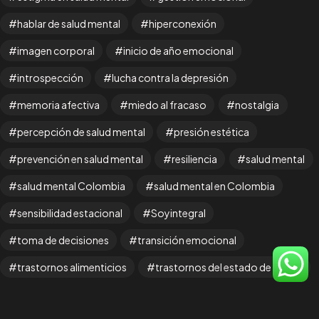
hablar de salud mental
hiperconexión
ven y
únete
imagen corporal
inicio de año emocional
a la
introspección
lucha contra la depresión
memoria afectiva
miedo al fracaso
nostalgia
COMUNIDAD
percepción de salud mental
presión estética
prevención en salud mental
resiliencia
salud mental
salud mental Colombia
salud mental en Colombia
sensibilidad estacional
Soyintegral
©2025 Soy Integral SAS, All Rights Reserved.
toma de decisiones
transición emocional
Desarrollado por Soy Integral SAS
trastornos alimenticios
trastornos del estado de ánimo