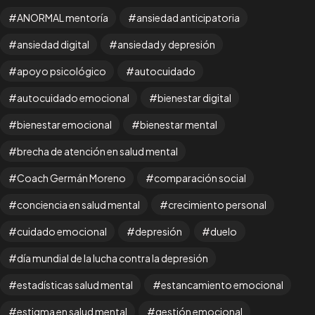
ANORMAL mentoría
ansiedad anticipatoria
ansiedad digital
ansiedad y depresión
apoyo psicológico
autocuidado
autocuidado emocional
bienestar digital
bienestar emocional
bienestar mental
brecha de atención en salud mental
Coach Germán Moreno
comparación social
conciencia en salud mental
crecimiento personal
cuidado emocional
depresión
duelo
día mundial de la lucha contra la depresión
estadísticas salud mental
estancamiento emocional
estigma en salud mental
gestión emocional