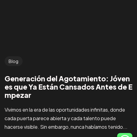
ven y
únete
a la
Blog
COMUNIDAD
Generación del Agotamiento: Jóven
es que Ya Están Cansados Antes de E
mpezar
Vivimos en la era de las oportunidades infinitas, donde
cada puerta parece abierta y cada talento puede
hacerse visible. Sin embargo, nunca habíamos tenido...
©2025 Soy Integral SAS, All Rights Reserved.
Desarrollado por Soy Integral SAS