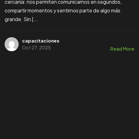
cercanía: nos permiten comunicarnos en segundos,
compartir momentos y sentirnos parte de algo más
grande. Sin [...
capacitaciones
Oct 27, 2025
Read More
ven y
únete
a la
COMUNIDAD