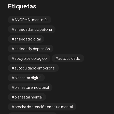
Etiquetas
ANORMAL mentoría
ansiedad anticipatoria
ansiedad digital
ansiedad y depresión
apoyo psicológico
autocuidado
autocuidado emocional
bienestar digital
bienestar emocional
bienestar mental
brecha de atención en salud mental