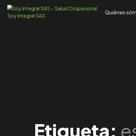
Quiénes só
Etiqueta:
e